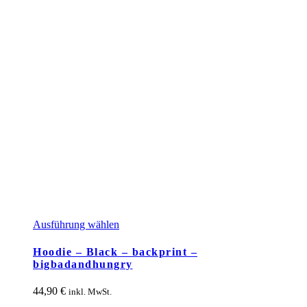
Dieses
Ausführung wählen
Produkt
weist
Hoodie – Black – backprint –
mehrere
bigbadandhungry
Varianten
auf.
44,90
€
inkl. MwSt.
Die