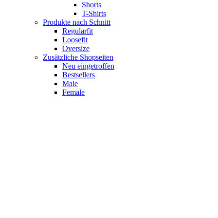
Shorts
T-Shirts
Produkte nach Schnitt
Regularfit
Loosefit
Oversize
Zusätzliche Shopseiten
Neu eingetroffen
Bestsellers
Male
Female