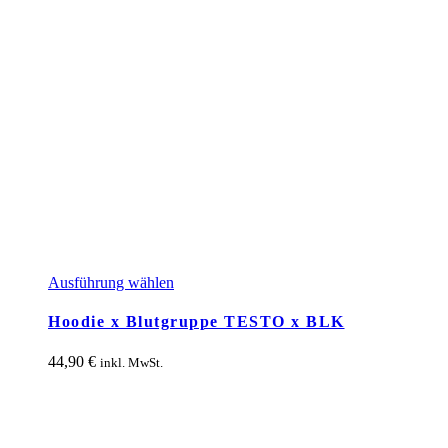
Dieses
Ausführung wählen
Produkt
weist
Hoodie x Blutgruppe TESTO x BLK
mehrere
Varianten
44,90
€
inkl. MwSt.
auf.
Die
Optionen
können
auf