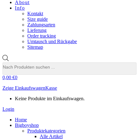
About
Info
Kontakt
Size guide
Zahlungsarten
Lieferung
Order tracking
Umtausch und Rückgabe
Sitemap
Products
search
0,00
€
0
Zeige Einkaufswagen
Kasse
Keine Produkte im Einkaufswagen.
Login
Home
Bigboyshop
Produktekategorien
Alle Artikel