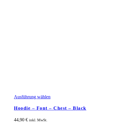
Dieses
Ausführung wählen
Produkt
weist
Hoodie – Font – Chest – Black
mehrere
Varianten
44,90
€
inkl. MwSt.
auf.
Die