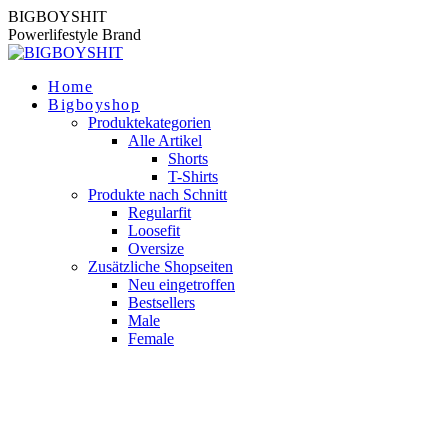
Zum
BIGBOYSHIT
Inhalt
Powerlifestyle Brand
springen
Home
Bigboyshop
Produktekategorien
Alle Artikel
Shorts
T-Shirts
Produkte nach Schnitt
Regularfit
Loosefit
Oversize
Zusätzliche Shopseiten
Neu eingetroffen
Bestsellers
Male
Female