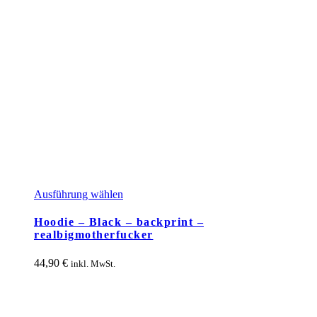
Dieses
Ausführung wählen
Produkt
weist
Hoodie – Black – backprint –
mehrere
realbigmotherfucker
Varianten
auf.
44,90
€
inkl. MwSt.
Die
Optionen
können
auf