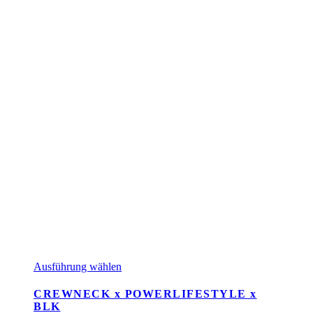
Dieses
Ausführung wählen
Produkt
weist
CREWNECK x POWERLIFESTYLE x
mehrere
BLK