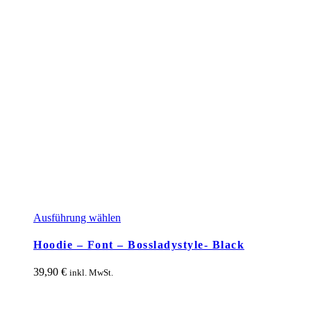
Dieses
Ausführung wählen
Produkt
weist
Hoodie – Font – Bossladystyle- Black
mehrere
Varianten
39,90
€
inkl. MwSt.
auf.
Die
Optionen