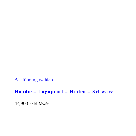
Dieses
Ausführung wählen
Produkt
weist
Hoodie – Logoprint – Hinten – Schwarz
mehrere
Varianten
44,90
€
inkl. MwSt.
auf.
Die
Optionen
können
auf
der