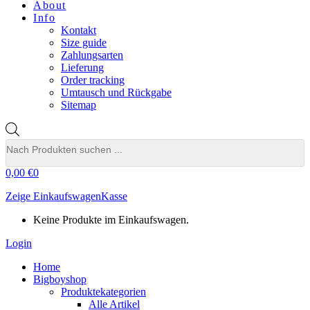
About
Info
Kontakt
Size guide
Zahlungsarten
Lieferung
Order tracking
Umtausch und Rückgabe
Sitemap
Products
search
0,00
€
0
Zeige Einkaufswagen
Kasse
Keine Produkte im Einkaufswagen.
Login
Home
Bigboyshop
Produktekategorien
Alle Artikel