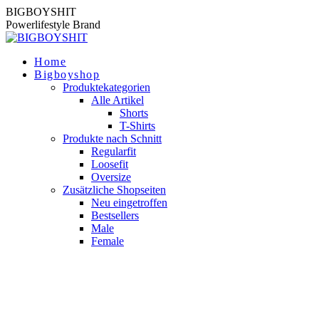
Zum
BIGBOYSHIT
Inhalt
Powerlifestyle Brand
springen
Home
Bigboyshop
Produktekategorien
Alle Artikel
Shorts
T-Shirts
Produkte nach Schnitt
Regularfit
Loosefit
Oversize
Zusätzliche Shopseiten
Neu eingetroffen
Bestsellers
Male
Female