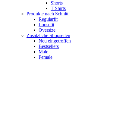
Shorts
T-Shirts
Produkte nach Schnitt
Regularfit
Loosefit
Oversize
Zusätzliche Shopseiten
Neu eingetroffen
Bestsellers
Male
Female