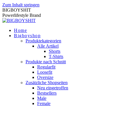
Zum Inhalt springen
BIGBOYSHIT
Powerlifestyle Brand
Home
Bigboyshop
Produktekategorien
Alle Artikel
Shorts
T-Shirts
Produkte nach Schnitt
Regularfit
Loosefit
Oversize
Zusätzliche Shopseiten
Neu eingetroffen
Bestsellers
Male
Female