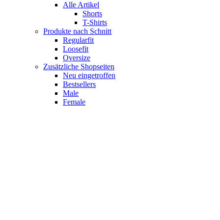
Alle Artikel
Shorts
T-Shirts
Produkte nach Schnitt
Regularfit
Loosefit
Oversize
Zusätzliche Shopseiten
Neu eingetroffen
Bestsellers
Male
Female