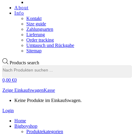
About
Info
Kontakt
Size guide
Zahlungsarten
Lieferung
Order tracking
Umtausch und Rückgabe
Sitemap
Products search
0,00
€
0
Zeige Einkaufswagen
Kasse
Keine Produkte im Einkaufswagen.
Login
Home
Bigboyshop
Produktekategorien