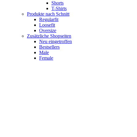
Shorts
T-Shirts
Produkte nach Schnitt
Regularfit
Loosefit
Oversize
Zusätzliche Shopseiten
Neu eingetroffen
Bestsellers
Male
Female