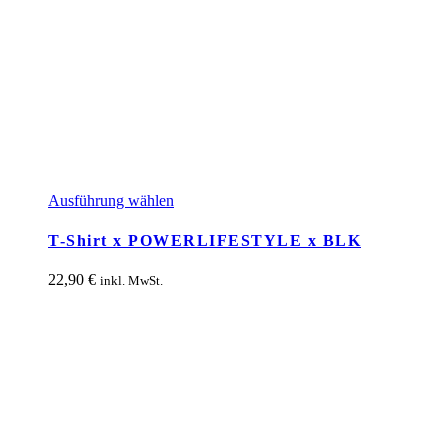
Dieses
Ausführung wählen
Produkt
weist
T-Shirt x POWERLIFESTYLE x BLK
mehrere
Varianten
22,90
€
inkl. MwSt.
auf.
Die
Optionen
können
auf
der
Produktseite
gewählt
werden