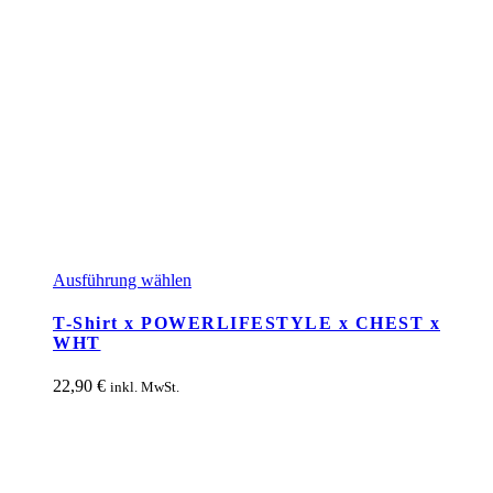
Dieses
Ausführung wählen
Produkt
weist
T-Shirt x POWERLIFESTYLE x CHEST x
mehrere
WHT
Varianten
auf.
22,90
€
inkl. MwSt.
Die
Optionen
können
auf
der