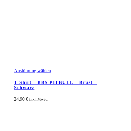
Dieses
Ausführung wählen
Produkt
weist
T-Shirt – BBS PITBULL – Brust –
mehrere
Schwarz
Varianten
auf.
24,90
€
inkl. MwSt.
Die
Optionen
können
auf
der
Produktseite