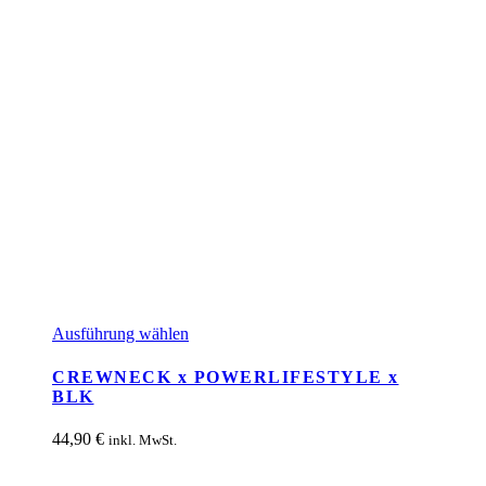
Dieses
Ausführung wählen
Produkt
weist
CREWNECK x POWERLIFESTYLE x
mehrere
BLK
Varianten
auf.
44,90
€
inkl. MwSt.
Die
Optionen