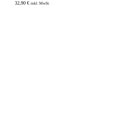
auf.
32,90
€
inkl. MwSt.
Die
Optionen
können
auf
der
Produktseite
gewählt
werden