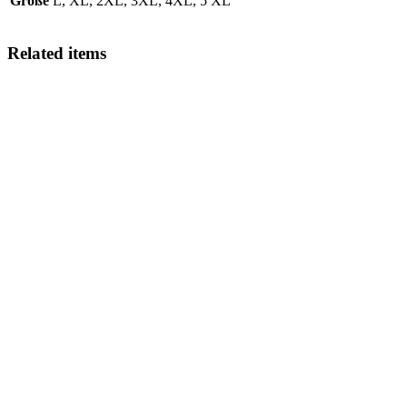
Größe
L, XL, 2XL, 3XL, 4XL, 5 XL
Related items