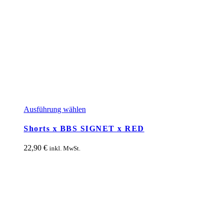
Dieses
Ausführung wählen
Produkt
weist
Shorts x BBS SIGNET x RED
mehrere
Varianten
22,90
€
inkl. MwSt.
auf.
Die
Optionen
können
auf
der
Produktseite
gewählt