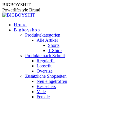
Zum
BIGBOYSHIT
Inhalt
Powerlifestyle Brand
springen
Home
Bigboyshop
Produktekategorien
Alle Artikel
Shorts
T-Shirts
Produkte nach Schnitt
Regularfit
Loosefit
Oversize
Zusätzliche Shopseiten
Neu eingetroffen
Bestsellers
Male
Female