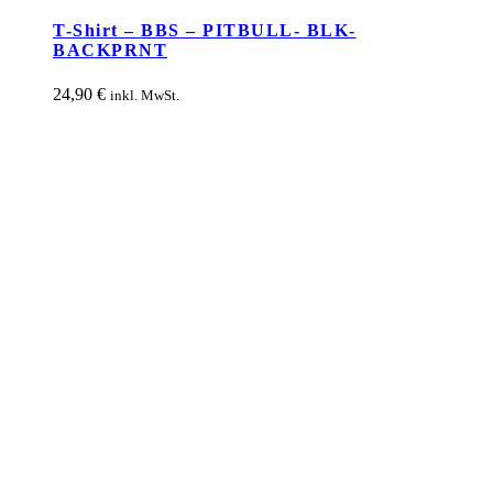
Produkt
weist
T-Shirt – BBS – PITBULL- BLK-
mehrere
BACKPRNT
Varianten
auf.
24,90
€
inkl. MwSt.
Die
Optionen
können
auf
der
Produktseite
gewählt
werden