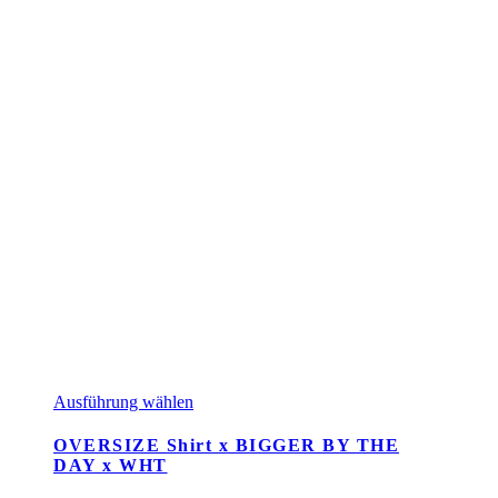
Dieses
Ausführung wählen
Produkt
weist
OVERSIZE Shirt x BIGGER BY THE
mehrere
DAY x WHT
Varianten