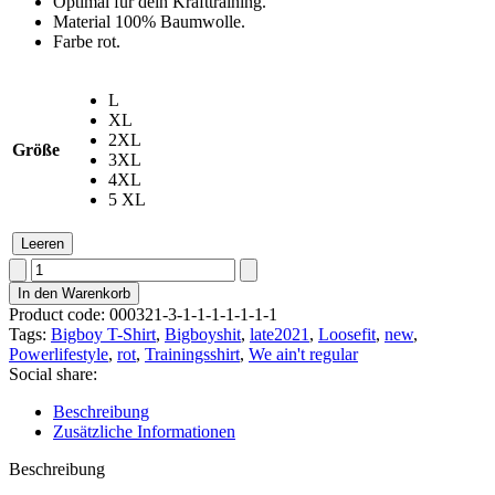
Optimal für dein Krafttraining.
Material 100% Baumwolle.
Farbe rot.
L
XL
2XL
Größe
3XL
4XL
5 XL
Leeren
T-
Shirt
In den Warenkorb
x
Product code: 000321-3-1-1-1-1-1-1-1
POWERLIFESTYLE
Tags:
Bigboy T-Shirt
,
Bigboyshit
,
late2021
,
Loosefit
,
new
,
x
Powerlifestyle
,
rot
,
Trainingsshirt
,
We ain't regular
RED
Social share:
Menge
Beschreibung
Zusätzliche Informationen
Beschreibung