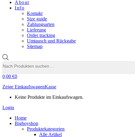
About
Info
Kontakt
Size guide
Zahlungsarten
Lieferung
Order tracking
Umtausch und Rückgabe
Sitemap
Products
search
0,00
€
0
Zeige Einkaufswagen
Kasse
Keine Produkte im Einkaufswagen.
Login
Home
Bigboyshop
Produktekategorien
Alle Artikel