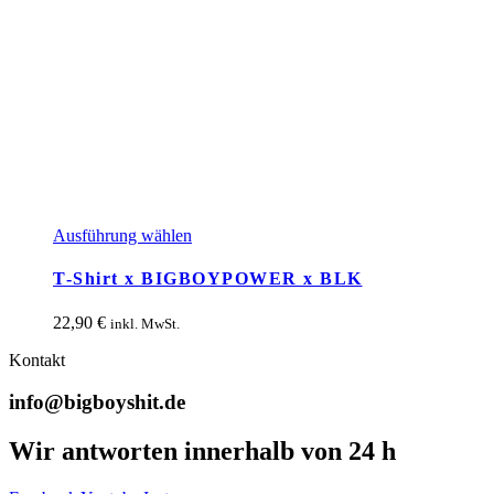
Dieses
Ausführung wählen
Produkt
weist
T-Shirt x BIGBOYPOWER x BLK
mehrere
Varianten
22,90
€
inkl. MwSt.
auf.
Die
Kontakt
Optionen
können
info@bigboyshit.de
auf
der
Wir antworten innerhalb von 24 h
Produktseite
gewählt
werden