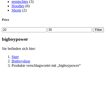
gemischtes
(3)
Hoodies
(6)
Shorts
(2)
Price
Min.
Max.
Filter
Preis
Preis
bigboypower
Sie befinden sich hier:
Start
Bigboyshop
Produkte verschlagwortet mit „bigboypower“