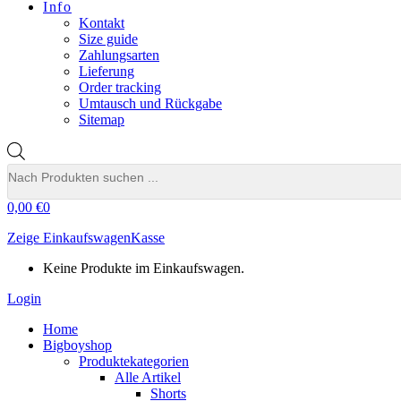
Info
Kontakt
Size guide
Zahlungsarten
Lieferung
Order tracking
Umtausch und Rückgabe
Sitemap
Products
search
0,00
€
0
Zeige Einkaufswagen
Kasse
Keine Produkte im Einkaufswagen.
Login
Home
Bigboyshop
Produktekategorien
Alle Artikel
Shorts