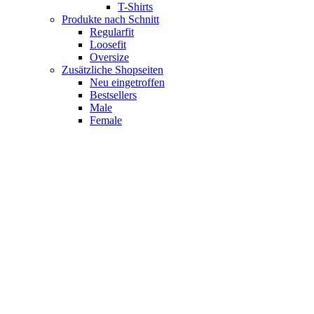
T-Shirts
Produkte nach Schnitt
Regularfit
Loosefit
Oversize
Zusätzliche Shopseiten
Neu eingetroffen
Bestsellers
Male
Female