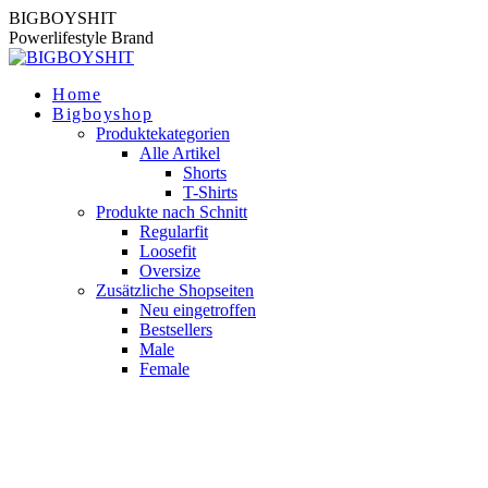
Zum
BIGBOYSHIT
Inhalt
Powerlifestyle Brand
springen
Home
Bigboyshop
Produktekategorien
Alle Artikel
Shorts
T-Shirts
Produkte nach Schnitt
Regularfit
Loosefit
Oversize
Zusätzliche Shopseiten
Neu eingetroffen
Bestsellers
Male
Female