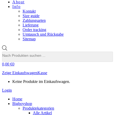
About
Info
Kontakt
Size guide
Zahlungsarten
Lieferung
Order tracking
Umtausch und Rückgabe
Sitemap
Products
search
0,00
€
0
Zeige Einkaufswagen
Kasse
Keine Produkte im Einkaufswagen.
Login
Home
Bigboyshop
Produktekategorien
Alle Artikel