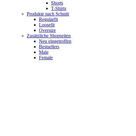
Shorts
T-Shirts
Produkte nach Schnitt
Regularfit
Loosefit
Oversize
Zusätzliche Shopseiten
Neu eingetroffen
Bestsellers
Male
Female