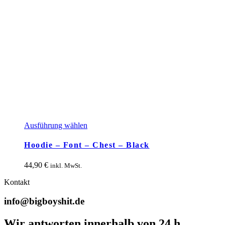
Dieses
Ausführung wählen
Produkt
weist
Hoodie – Font – Chest – Black
mehrere
Varianten
44,90
€
inkl. MwSt.
auf.
Die
Kontakt
Optionen
können
info@bigboyshit.de
auf
der
Wir antworten innerhalb von 24 h
Produktseite