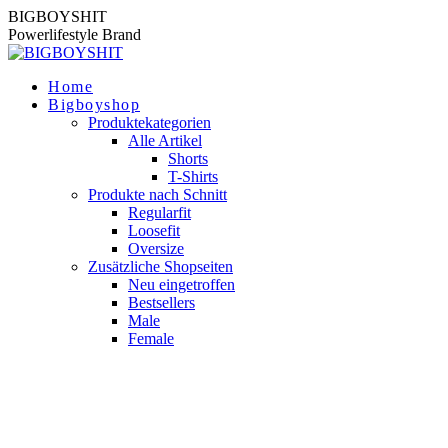
Zum
BIGBOYSHIT
Inhalt
Powerlifestyle Brand
springen
Home
Bigboyshop
Produktekategorien
Alle Artikel
Shorts
T-Shirts
Produkte nach Schnitt
Regularfit
Loosefit
Oversize
Zusätzliche Shopseiten
Neu eingetroffen
Bestsellers
Male
Female