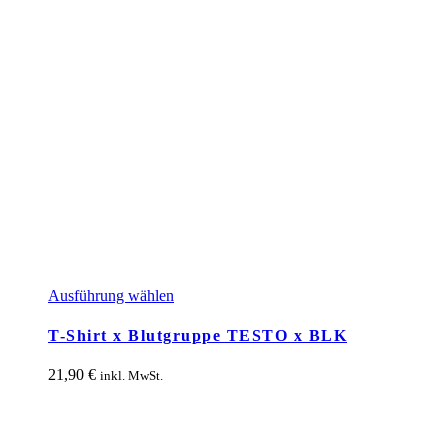
Dieses
Ausführung wählen
Produkt
weist
T-Shirt x Blutgruppe TESTO x BLK
mehrere
Varianten
21,90
€
inkl. MwSt.
auf.
Die
Optionen
können