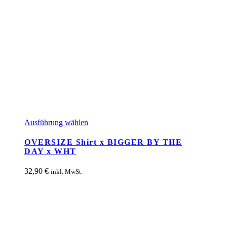
Dieses
Ausführung wählen
Produkt
weist
OVERSIZE Shirt x BIGGER BY THE
mehrere
DAY x WHT
Varianten
auf.
32,90
€
inkl. MwSt.
Die
Optionen
können
auf
der
Produktseite