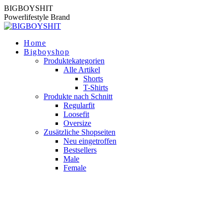
Zum
BIGBOYSHIT
Inhalt
Powerlifestyle Brand
springen
Home
Bigboyshop
Produktekategorien
Alle Artikel
Shorts
T-Shirts
Produkte nach Schnitt
Regularfit
Loosefit
Oversize
Zusätzliche Shopseiten
Neu eingetroffen
Bestsellers
Male
Female