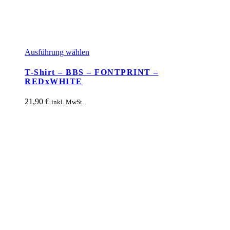
Dieses
Ausführung wählen
Produkt
weist
T-Shirt – BBS – FONTPRINT –
mehrere
REDxWHITE
Varianten
auf.
21,90
€
inkl. MwSt.
Die
Optionen
können
auf
der
Produktseite
gewählt
werden