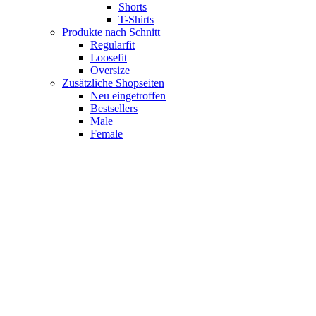
Shorts
T-Shirts
Produkte nach Schnitt
Regularfit
Loosefit
Oversize
Zusätzliche Shopseiten
Neu eingetroffen
Bestsellers
Male
Female