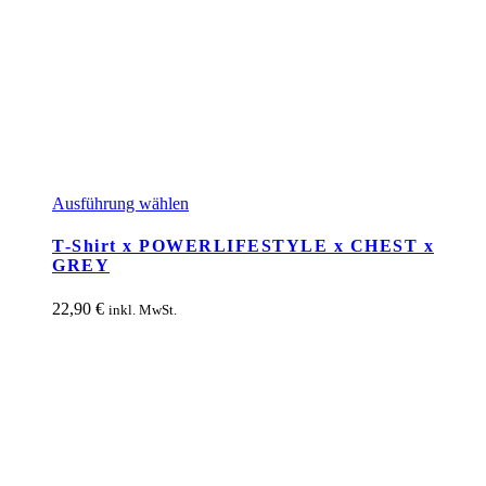
Dieses
Ausführung wählen
Produkt
weist
T-Shirt x POWERLIFESTYLE x CHEST x
mehrere
GREY
Varianten
auf.
22,90
€
inkl. MwSt.
Die
Optionen
können
auf
der
Produktseite
gewählt
werden