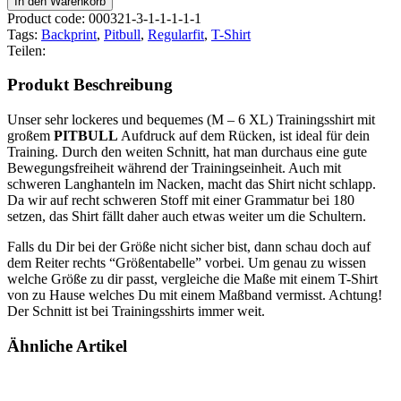
In den Warenkorb
-
Product code: 000321-3-1-1-1-1-1
BBS
Tags:
Backprint
,
Pitbull
,
Regularfit
,
T-Shirt
-
Teilen:
PITBULL-
BLK-
Produkt Beschreibung
BACKPRNT
Menge
Unser sehr lockeres und bequemes (M – 6 XL) Trainingsshirt mit
großem
PITBULL
Aufdruck auf dem Rücken, ist ideal für dein
Training. Durch den weiten Schnitt, hat man durchaus eine gute
Bewegungsfreiheit während der Trainingseinheit. Auch mit
schweren Langhanteln im Nacken, macht das Shirt nicht schlapp.
Da wir auf recht schweren Stoff mit einer Grammatur bei 180
setzen, das Shirt fällt daher auch etwas weiter um die Schultern.
Falls du Dir bei der Größe nicht sicher bist, dann schau doch auf
dem Reiter rechts “Größentabelle” vorbei. Um genau zu wissen
welche Größe zu dir passt, vergleiche die Maße mit einem T-Shirt
von zu Hause welches Du mit einem Maßband vermisst. Achtung!
Der Schnitt ist bei Trainingsshirts immer weit.
Ähnliche Artikel