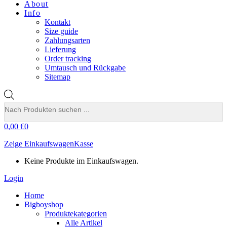
About
Info
Kontakt
Size guide
Zahlungsarten
Lieferung
Order tracking
Umtausch und Rückgabe
Sitemap
Products
search
0,00
€
0
Zeige Einkaufswagen
Kasse
Keine Produkte im Einkaufswagen.
Login
Home
Bigboyshop
Produktekategorien
Alle Artikel