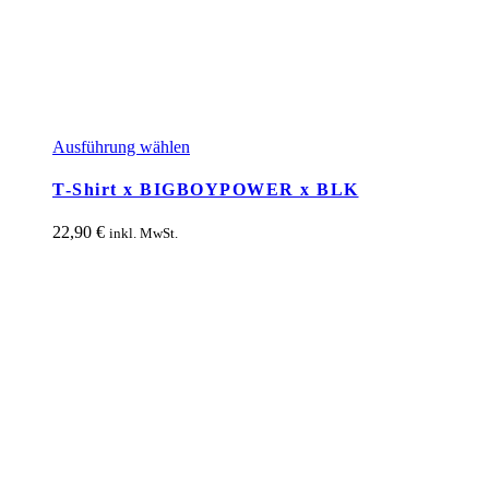
Dieses
Ausführung wählen
Produkt
weist
T-Shirt x BIGBOYPOWER x BLK
mehrere
Varianten
22,90
€
inkl. MwSt.
auf.
Die
Optionen
können
auf
der
Produktseite
gewählt
werden