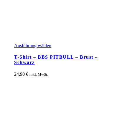
Dieses
Ausführung wählen
Produkt
weist
T-Shirt – BBS PITBULL – Brust –
mehrere
Schwarz
Varianten
auf.
24,90
€
inkl. MwSt.
Die
Optionen
können
auf
der
Produktseite
gewählt
werden